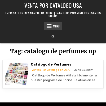
Skip to content
VENTA POR CATALOGO USA
EMPRESA LIDER EN VENTA POR CATALOGO | CATALOGOS PARA VENDER EN ESTADOS
UNIDOS
MENU
Tag:
catalogo de perfumes up
Catalogo de Perfumes
Ventas Por Catalogo en USA
June 26, 2019
Catálogo de Perfumes Afíliate fácilmente a
nuestro programa de Socios. La afiliación es…