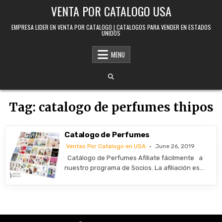
Skip to content
VENTA POR CATALOGO USA
EMPRESA LIDER EN VENTA POR CATALOGO | CATALOGOS PARA VENDER EN ESTADOS
UNIDOS
MENU
Tag:
catalogo de perfumes thipos
Catalogo de Perfumes
Ventas Por Catalogo en USA
June 26, 2019
Catálogo de Perfumes Afíliate fácilmente a
nuestro programa de Socios. La afiliación es…