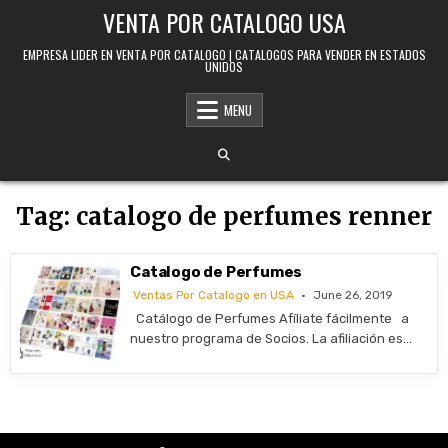
Skip to content
VENTA POR CATALOGO USA
EMPRESA LIDER EN VENTA POR CATALOGO | CATALOGOS PARA VENDER EN ESTADOS
UNIDOS
MENU
Tag:
catalogo de perfumes renner
Catalogo de Perfumes
Ventas Por Catalogo en USA
June 26, 2019
Catálogo de Perfumes Afíliate fácilmente a
nuestro programa de Socios. La afiliación es…