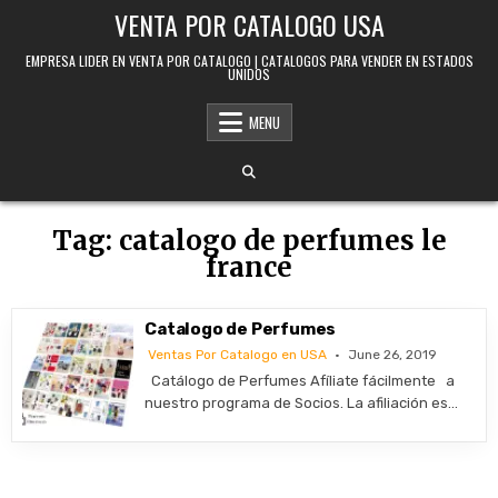
Skip to content
VENTA POR CATALOGO USA
EMPRESA LIDER EN VENTA POR CATALOGO | CATALOGOS PARA VENDER EN ESTADOS
UNIDOS
MENU
Tag:
catalogo de perfumes le
france
Catalogo de Perfumes
Ventas Por Catalogo en USA
June 26, 2019
Catálogo de Perfumes Afíliate fácilmente a
nuestro programa de Socios. La afiliación es…