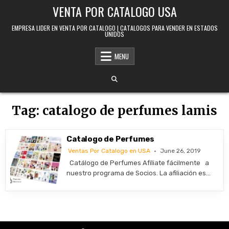
Skip to content
VENTA POR CATALOGO USA
EMPRESA LIDER EN VENTA POR CATALOGO | CATALOGOS PARA VENDER EN ESTADOS
UNIDOS
MENU
Tag:
catalogo de perfumes lamis
Catalogo de Perfumes
Ventas Por Catalogo en USA
June 26, 2019
Catálogo de Perfumes Afíliate fácilmente a
nuestro programa de Socios. La afiliación es…