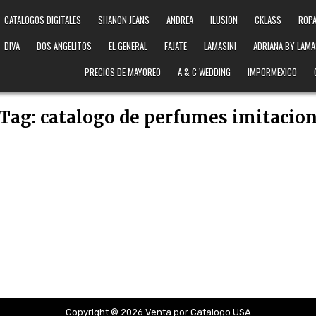
CATALOGOS DIGITALES
SHANON JEANS
ANDREA
ILUSION
CKLASS
ROPA
DIVA
DOS ANGELITOS
EL GENERAL
FAJATE
LAMASINI
ADRIANA BY LAMA
PRECIOS DE MAYOREO
A & C WEDDING
IMPORMEXICO
Tag:
catalogo de perfumes imitacio
Copyright © 2026 Venta por Catalogo USA