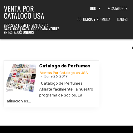
Skip to content
VENTA POR
ORO
+ CATALOGOS
CATALOGO USA
COLOMBIA Y SU MODA
DANESI
EMPRESA LIDER EN VENTA POR
CATALOGO | CATALOGOS PARA VENDER
EN ESTADOS UNIDOS
Catalogo de Perfumes
Ventas Por Catalogo en USA
June 26, 2019
Catálogo de Perfumes
Afíliate fácilmente a nuestro
programa de Socios. La
afiliación es…