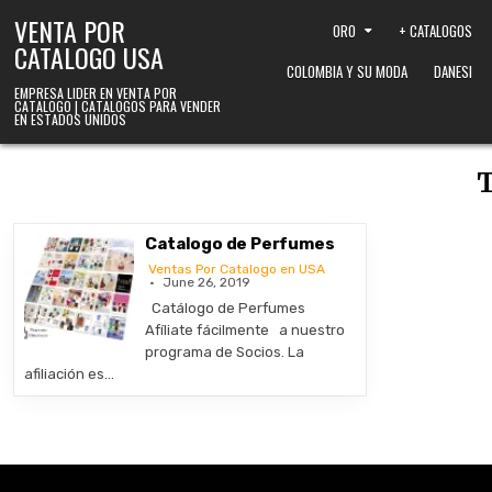
Skip to content
VENTA POR
ORO
+ CATALOGOS
CATALOGO USA
COLOMBIA Y SU MODA
DANESI
EMPRESA LIDER EN VENTA POR
CATALOGO | CATALOGOS PARA VENDER
EN ESTADOS UNIDOS
Catalogo de Perfumes
Ventas Por Catalogo en USA
June 26, 2019
Catálogo de Perfumes
Afíliate fácilmente a nuestro
programa de Socios. La
afiliación es…