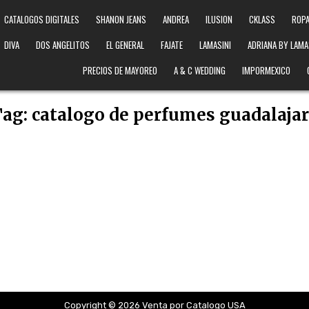
CATALOGOS DIGITALES
SHANON JEANS
ANDREA
ILUSION
CKLASS
ROPA
DIVA
DOS ANGELITOS
EL GENERAL
FAJATE
LAMASINI
ADRIANA BY LAMA
PRECIOS DE MAYOREO
A & C WEDDING
IMPORMEXICO
Tag:
catalogo de perfumes guadalaja
Copyright © 2026 Venta por Catalogo USA