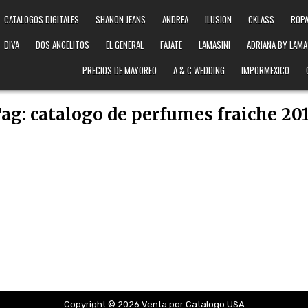
CATALOGOS DIGITALES
SHANON JEANS
ANDREA
ILUSION
CKLASS
ROPA
DIVA
DOS ANGELITOS
EL GENERAL
FAJATE
LAMASINI
ADRIANA BY LAMA
PRECIOS DE MAYOREO
A & C WEDDING
IMPORMEXICO
ag:
catalogo de perfumes fraiche 20
Copyright © 2026 Venta por Catalogo USA