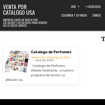
Skip to content
VENTA POR
ORO
+ CATALOGOS
CATALOGO USA
COLOMBIA Y SU MODA
DANESI
EMPRESA LIDER EN VENTA POR
CATALOGO | CATALOGOS PARA VENDER
EN ESTADOS UNIDOS
T
Catalogo de Perfumes
Ventas Por Catalogo en USA
June 26, 2019
Catálogo de Perfumes
Afíliate fácilmente a nuestro
programa de Socios. La
afiliación es…