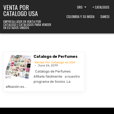
Skip to content
VENTA POR
ORO
+ CATALOGOS
CATALOGO USA
COLOMBIA Y SU MODA
DANESI
EMPRESA LIDER EN VENTA POR
CATALOGO | CATALOGOS PARA VENDER
EN ESTADOS UNIDOS
Catalogo de Perfumes
Ventas Por Catalogo en USA
June 26, 2019
Catálogo de Perfumes
Afíliate fácilmente a nuestro
programa de Socios. La
afiliación es…