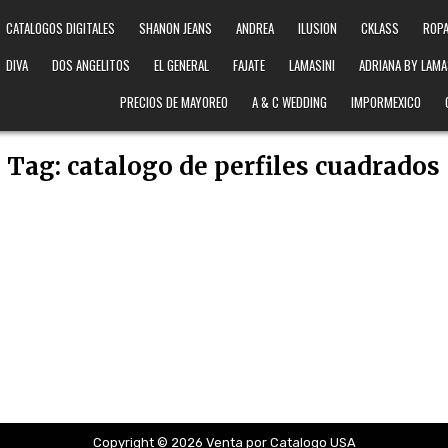
CATALOGOS DIGITALES
SHANON JEANS
ANDREA
ILUSION
CKLASS
ROPA
DIVA
DOS ANGELITOS
EL GENERAL
FAJATE
LAMASINI
ADRIANA BY LAMA
PRECIOS DE MAYOREO
A & C WEDDING
IMPORMEXICO
Tag:
catalogo de perfiles cuadrados
Copyright © 2026 Venta por Catalogo USA