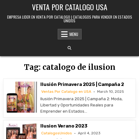
Skip to content
VENTA POR CATALOGO USA
EMPRESA LIDER EN VENTA POR CATALOGO | CATALOGOS PARA VENDER EN ESTADOS
UNIDOS
MENU
Tag:
catalogo de ilusion
Ilusión Primavera 2025 | Campaña 2
Ventas Por Catalogo en USA
March 10, 2025
Ilusión Primavera 2025 | Campaña 2: Moda,
Libertad y Oportunidades Reales para
Emprender en Estados…
Ilusion Verano 2023
CatalogosUnidos
April 4, 2023