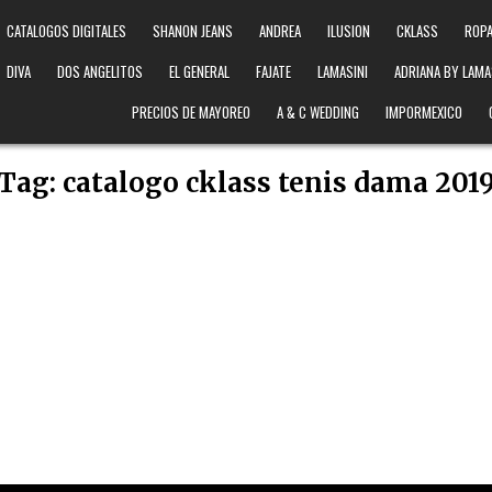
CATALOGOS DIGITALES
SHANON JEANS
ANDREA
ILUSION
CKLASS
ROPA
DIVA
DOS ANGELITOS
EL GENERAL
FAJATE
LAMASINI
ADRIANA BY LAMA
PRECIOS DE MAYOREO
A & C WEDDING
IMPORMEXICO
Tag:
catalogo cklass tenis dama 201