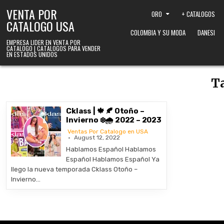
Skip to content
VENTA POR
ORO
+ CATALOGOS
CATALOGO USA
COLOMBIA Y SU MODA
DANESI
EMPRESA LIDER EN VENTA POR
CATALOGO | CATALOGOS PARA VENDER
EN ESTADOS UNIDOS
T
Cklass | 🍁 🍂 Otoño –
Invierno ❄️🌧️ 2022 – 2023
Ventas Por Catalogo en USA
August 12, 2022
Hablamos Español Hablamos
Español Hablamos Español Ya
llego la nueva temporada Cklass Otoño –
Invierno…