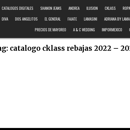
CATALOGOS DIGITALES
SHANON JEANS
ANDREA
ILUSION
CKLASS
ROPA
DIVA
DOS ANGELITOS
EL GENERAL
FAJATE
LAMASINI
ADRIANA BY LAMA
PRECIOS DE MAYOREO
A & C WEDDING
IMPORMEXICO
ag:
catalogo cklass rebajas 2022 – 2