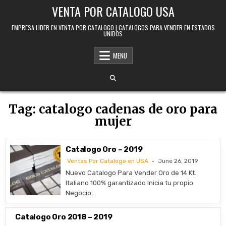
Skip to content
VENTA POR CATALOGO USA
EMPRESA LIDER EN VENTA POR CATALOGO | CATALOGOS PARA VENDER EN ESTADOS
UNIDOS
MENU
Tag:
catalogo cadenas de oro para
mujer
Catalogo Oro – 2019
Ventas Por Catalogo en USA
June 26, 2019
Nuevo Catalogo Para Vender Oro de 14 Kt.
Italiano 100% garantizado Inicia tu propio
Negocio…
Catalogo Oro 2018 – 2019