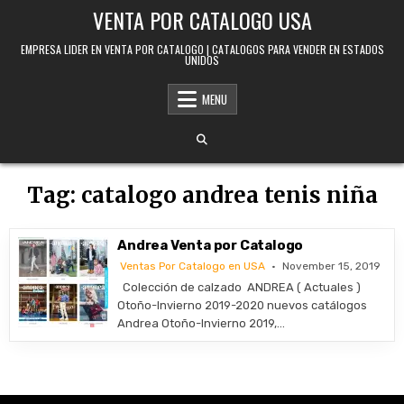
Skip to content
VENTA POR CATALOGO USA
EMPRESA LIDER EN VENTA POR CATALOGO | CATALOGOS PARA VENDER EN ESTADOS
UNIDOS
MENU
Tag:
catalogo andrea tenis niña
Andrea Venta por Catalogo
Ventas Por Catalogo en USA
November 15, 2019
Colección de calzado ANDREA ( Actuales )
Otoño-Invierno 2019-2020 nuevos catálogos
Andrea Otoño-Invierno 2019,…