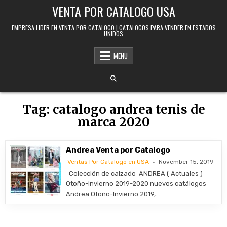
Skip to content
VENTA POR CATALOGO USA
EMPRESA LIDER EN VENTA POR CATALOGO | CATALOGOS PARA VENDER EN ESTADOS
UNIDOS
MENU
Tag:
catalogo andrea tenis de
marca 2020
Andrea Venta por Catalogo
Ventas Por Catalogo en USA
November 15, 2019
Colección de calzado ANDREA ( Actuales )
Otoño-Invierno 2019-2020 nuevos catálogos
Andrea Otoño-Invierno 2019,…