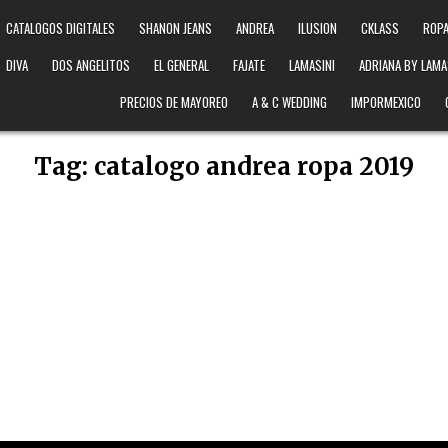
CATALOGOS DIGITALES
SHANON JEANS
ANDREA
ILUSION
CKLASS
ROPA
DIVA
DOS ANGELITOS
EL GENERAL
FAJATE
LAMASINI
ADRIANA BY LAMA
PRECIOS DE MAYOREO
A & C WEDDING
IMPORMEXICO
Tag:
catalogo andrea ropa 2019