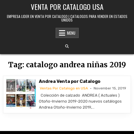
Skip to content
VENTA POR CATALOGO USA
EMPRESA LIDER EN VENTA POR CATALOGO | CATALOGOS PARA VENDER EN ESTADOS
UNIDOS
MENU
Tag:
catalogo andrea niñas 2019
Andrea Venta por Catalogo
Ventas Por Catalogo en USA
November 15, 2019
Colección de calzado ANDREA ( Actuales )
Otoño-Invierno 2019-2020 nuevos catálogos
Andrea Otoño-Invierno 2019,…