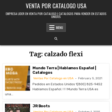
Skip to content
VENTA POR CATALOGO USA
EMPRESA LIDER EN VENTA POR CATALOGO | CATALOGOS PARA VENDER EN ESTADOS
UNIDOS
MENU
Tag:
calzado flexi
Mundo Terra | Hablamos Español |
Catalogos
Ventas Por Catalogo en USA
February 5, 2021
Pedidos en Estados Unidos 1(800) 825-9452
Hablamos Español. ! ! ! Mundo Terra USA es
una…
JR Boots
Ventas Por Catalogo en USA
October 1, 2015