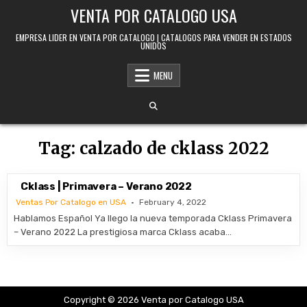
Skip to content
VENTA POR CATALOGO USA
EMPRESA LIDER EN VENTA POR CATALOGO | CATALOGOS PARA VENDER EN ESTADOS
UNIDOS
MENU
Tag:
calzado de cklass 2022
Cklass | Primavera – Verano 2022
Ventas Por Catalogo en USA
February 4, 2022
Hablamos Español Ya llego la nueva temporada Cklass Primavera
– Verano 2022 La prestigiosa marca Cklass acaba…
Copyright © 2026 Venta por Catalogo USA