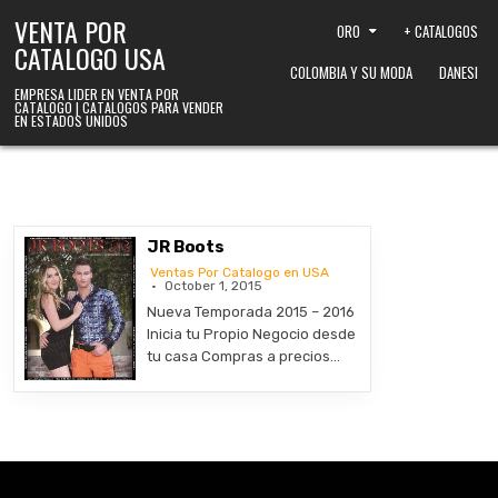
Skip to content
VENTA POR
ORO
+ CATALOGOS
CATALOGO USA
COLOMBIA Y SU MODA
DANESI
EMPRESA LIDER EN VENTA POR
CATALOGO | CATALOGOS PARA VENDER
EN ESTADOS UNIDOS
JR Boots
Ventas Por Catalogo en USA
October 1, 2015
Nueva Temporada 2015 – 2016
Inicia tu Propio Negocio desde
tu casa Compras a precios…