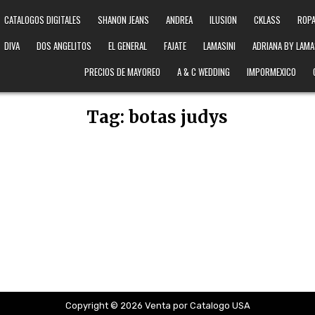
CATALOGOS DIGITALES
SHANON JEANS
ANDREA
ILUSION
CKLASS
ROPA
DIVA
DOS ANGELITOS
EL GENERAL
FAJATE
LAMASINI
ADRIANA BY LAMA
PRECIOS DE MAYOREO
A & C WEDDING
IMPORMEXICO
Tag:
botas judys
Copyright © 2026 Venta por Catalogo USA