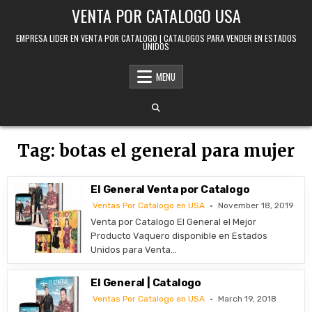
Skip to content
VENTA POR CATALOGO USA
EMPRESA LIDER EN VENTA POR CATALOGO | CATALOGOS PARA VENDER EN ESTADOS
UNIDOS
MENU
Tag:
botas el general para mujer
El General Venta por Catalogo
Ventas Por Catalogo en USA
November 18, 2019
Venta por Catalogo El General el Mejor
Producto Vaquero disponible en Estados
Unidos para Venta…
El General | Catalogo
Ventas Por Catalogo en USA
March 19, 2018