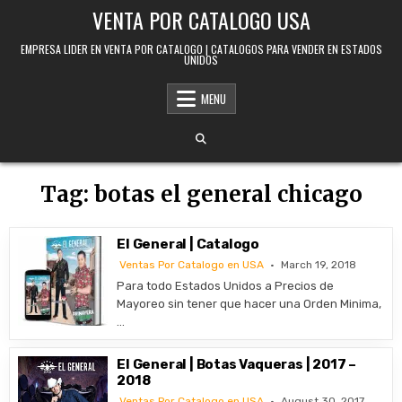
Skip to content
VENTA POR CATALOGO USA
EMPRESA LIDER EN VENTA POR CATALOGO | CATALOGOS PARA VENDER EN ESTADOS
UNIDOS
MENU
Tag:
botas el general chicago
El General | Catalogo
Ventas Por Catalogo en USA
March 19, 2018
Para todo Estados Unidos a Precios de
Mayoreo sin tener que hacer una Orden Minima,
…
El General | Botas Vaqueras | 2017 –
2018
Ventas Por Catalogo en USA
August 30, 2017