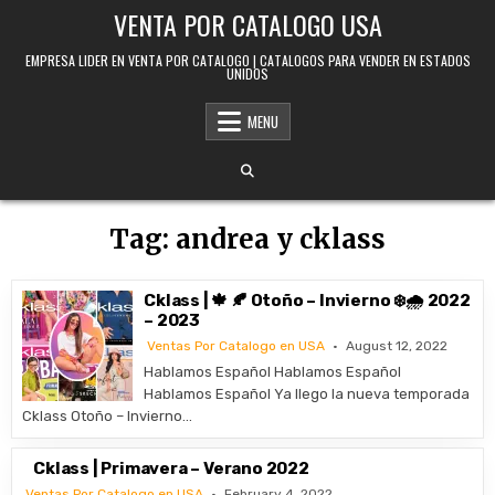
Skip to content
VENTA POR CATALOGO USA
EMPRESA LIDER EN VENTA POR CATALOGO | CATALOGOS PARA VENDER EN ESTADOS
UNIDOS
MENU
Tag:
andrea y cklass
Cklass | 🍁 🍂 Otoño – Invierno ❄️🌧️ 2022
– 2023
Ventas Por Catalogo en USA
August 12, 2022
Hablamos Español Hablamos Español
Hablamos Español Ya llego la nueva temporada
Cklass Otoño – Invierno…
Cklass | Primavera – Verano 2022
Ventas Por Catalogo en USA
February 4, 2022