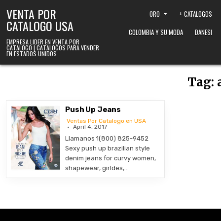
Skip to content
VENTA POR
ORO
+ CATALOGOS
CATALOGO USA
COLOMBIA Y SU MODA
DANESI
EMPRESA LIDER EN VENTA POR
CATALOGO | CATALOGOS PARA VENDER
EN ESTADOS UNIDOS
Tag:
Push Up Jeans
Ventas Por Catalogo en USA
April 4, 2017
Llamanos 1(800) 825-9452
Sexy push up brazilian style
denim jeans for curvy women,
shapewear, girldes,…