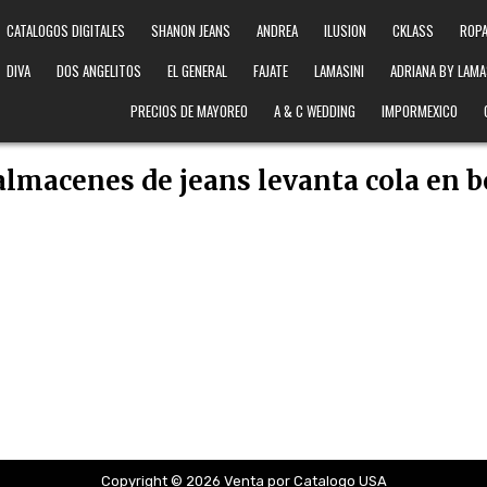
CATALOGOS DIGITALES
SHANON JEANS
ANDREA
ILUSION
CKLASS
ROPA
DIVA
DOS ANGELITOS
EL GENERAL
FAJATE
LAMASINI
ADRIANA BY LAMA
PRECIOS DE MAYOREO
A & C WEDDING
IMPORMEXICO
almacenes de jeans levanta cola en 
Copyright © 2026 Venta por Catalogo USA