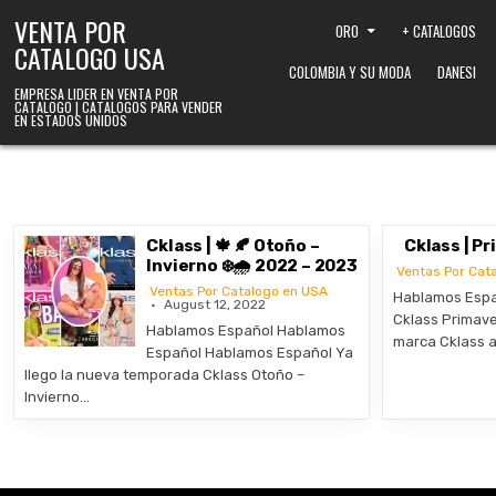
Skip to content
VENTA POR
ORO
+ CATALOGOS
CATALOGO USA
COLOMBIA Y SU MODA
DANESI
EMPRESA LIDER EN VENTA POR
CATALOGO | CATALOGOS PARA VENDER
EN ESTADOS UNIDOS
Cklass | 🍁 🍂 Otoño –
Cklass | P
Invierno ❄️🌧️ 2022 – 2023
Ventas Por Cat
Ventas Por Catalogo en USA
Hablamos Espa
August 12, 2022
Cklass Primave
Hablamos Español Hablamos
marca Cklass 
Español Hablamos Español Ya
llego la nueva temporada Cklass Otoño –
Invierno…