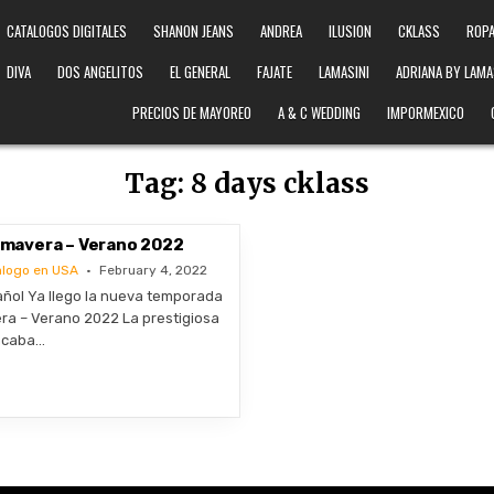
CATALOGOS DIGITALES
SHANON JEANS
ANDREA
ILUSION
CKLASS
ROPA
DIVA
DOS ANGELITOS
EL GENERAL
FAJATE
LAMASINI
ADRIANA BY LAMA
PRECIOS DE MAYOREO
A & C WEDDING
IMPORMEXICO
Tag:
8 days cklass
rimavera – Verano 2022
alogo en USA
February 4, 2022
ñol Ya llego la nueva temporada
ra – Verano 2022 La prestigiosa
acaba…