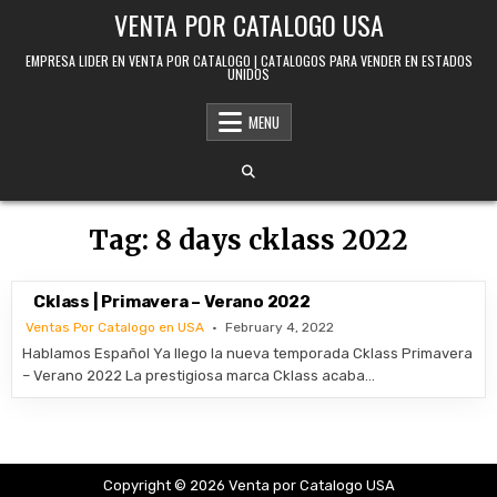
Skip to content
VENTA POR CATALOGO USA
EMPRESA LIDER EN VENTA POR CATALOGO | CATALOGOS PARA VENDER EN ESTADOS
UNIDOS
MENU
Tag:
8 days cklass 2022
Cklass | Primavera – Verano 2022
Ventas Por Catalogo en USA
February 4, 2022
Hablamos Español Ya llego la nueva temporada Cklass Primavera
– Verano 2022 La prestigiosa marca Cklass acaba…
Copyright © 2026 Venta por Catalogo USA