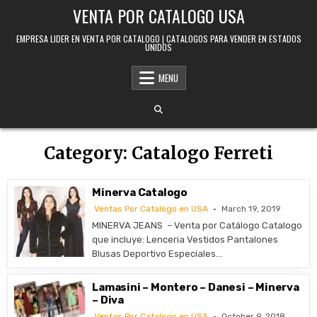
Skip to content
VENTA POR CATALOGO USA
EMPRESA LIDER EN VENTA POR CATALOGO | CATALOGOS PARA VENDER EN ESTADOS
UNIDOS
MENU
Category:
Catalogo Ferreti
Minerva Catalogo
Ventas Por Catalogo en USA
March 19, 2019
MINERVA JEANS – Venta por Catálogo Catalogo
que incluye: Lenceria Vestidos Pantalones
Blusas Deportivo Especiales…
Lamasini – Montero – Danesi – Minerva
– Diva
Ventas Por Catalogo en USA
October 9, 2018