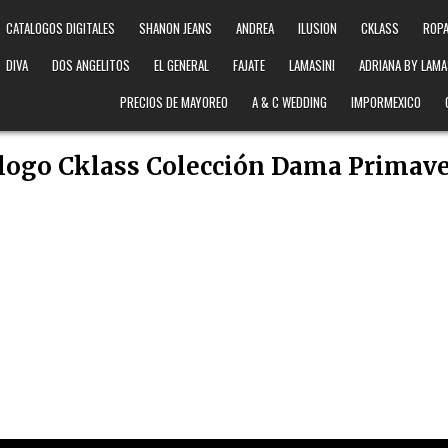
CATALOGOS DIGITALES
SHANON JEANS
ANDREA
ILUSION
CKLASS
ROPA
DIVA
DOS ANGELITOS
EL GENERAL
FAJATE
LAMASINI
ADRIANA BY LAMA
PRECIOS DE MAYOREO
A & C WEDDING
IMPORMEXICO
logo Cklass Colección Dama Primave