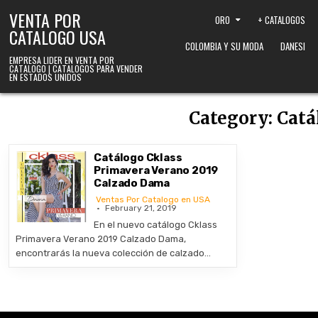
Skip to content
VENTA POR
ORO
+ CATALOGOS
CATALOGO USA
COLOMBIA Y SU MODA
DANESI
EMPRESA LIDER EN VENTA POR
CATALOGO | CATALOGOS PARA VENDER
EN ESTADOS UNIDOS
Category:
Catá
Catálogo Cklass
Primavera Verano 2019
Calzado Dama
Ventas Por Catalogo en USA
February 21, 2019
En el nuevo catálogo Cklass
Primavera Verano 2019 Calzado Dama,
encontrarás la nueva colección de calzado…