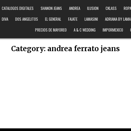
CATALOGOS DIGITALES
SHANON JEANS
ANDREA
ILUSION
CKLASS
ROPA
DIVA
DOS ANGELITOS
EL GENERAL
FAJATE
LAMASINI
ADRIANA BY LAMA
PRECIOS DE MAYOREO
A & C WEDDING
IMPORMEXICO
Category:
andrea ferrato jeans